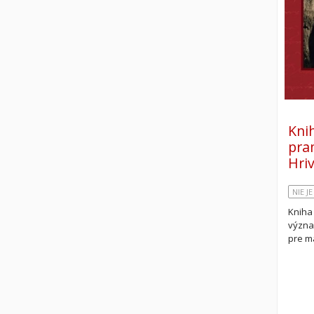
Knih
pra
Hri
NIE J
Kniha
význa
pre m