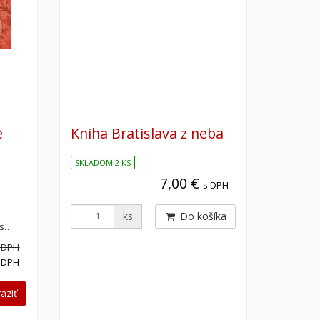
e
Kniha Bratislava z neba
SKLADOM 2 KS
7,00 €
s DPH
ks
Do košíka
ás…
 DPH
 DPH
aziť