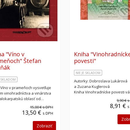
a "Víno v
Kniha "Vinohradníck
meňoch" Štefan
povesti"
vňák
NIE JE SKLADOM
E SKLADOM
Autorky: Dobroslava Lukárová
a Zuzana Kuglerová
 Víno v prameňoch vysvetľuje
Kniha Vinohradnícke povesti v
m vinohradníctva a vinárstva
alokarpatskú oblasť od…
9,90 €
s
8,91 €
s
15,00 €
s DPH
13,50 €
s DPH
Zobr
Zobraziť