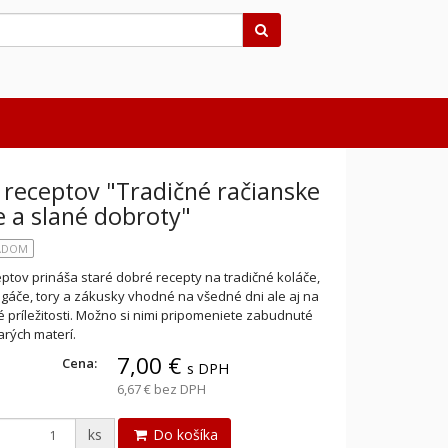
Hľadať
 receptov "Tradičné račianske
e a slané dobroty"
LADOM
ptov prináša staré dobré recepty na tradičné koláče,
agáče, tory a zákusky vhodné na všedné dni ale aj na
 príležitosti. Možno si nimi pripomeniete zabudnuté
arých materí.
7,00 €
Cena:
s DPH
6,67 €
bez DPH
ks
Do košíka