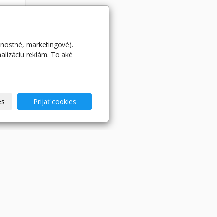
mi
nnostné, marketingové).
ný
alizáciu reklám. To aké
e…
 DPH
aziť
es
Prijať cookies