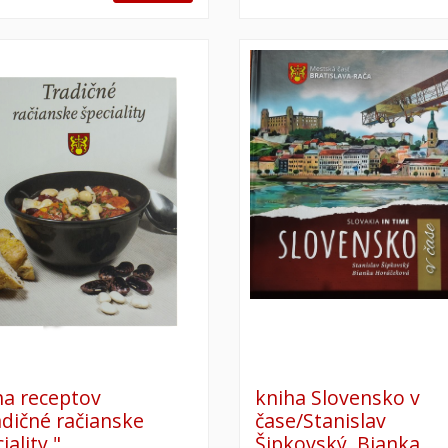
ha receptov
kniha Slovensko v
adičné račianske
čase/Stanislav
iality "
Šipkovský, Bianka