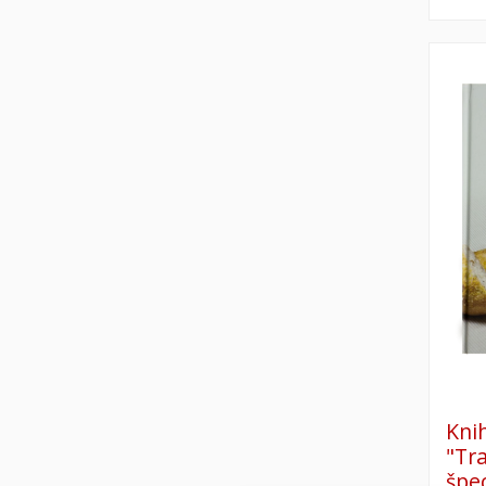
Kni
"Tr
špec