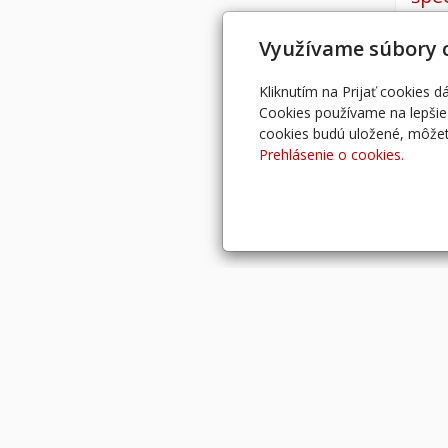
NIE J
Využívame súbory 
Kniha
recept
Kliknutím na Prijať cookies 
...inš
Cookies používame na lepšie 
cookies budú uložené, môžet
Prehlásenie o cookies.
PONUKA SUVENÍROV
Novinky
SUVENÍRY
O NÁS