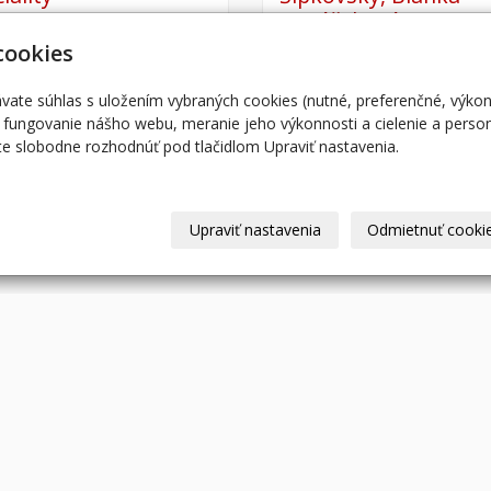
Horáčeková
E SKLADOM
cookies
NIE JE SKLADOM
 receptov obsahuje klasické
y tradičných domácich jedál -
Stručný prierez najvýznamnejší
dávate súhlas s uložením vybraných cookies (nutné, preferenčné, výko
pirácie na…
dejinami Slovenska sprevádza
fungovanie nášho webu, meranie jeho výkonnosti a cielenie a person
bohatými ilustráciami. V záver
7,00 €
e slobodne rozhodnúť pod tlačidlom Upraviť nastavenia.
s DPH
22,00 €
s
ks
Do košíka
Zobr
Upraviť nastavenia
Odmietnuť cooki
© 2026
|
Mapa webu