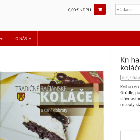
0,00 € s DPH
O NÁS
Kniha
koláč
NIE JE SK
Kniha rece
štrúdle, p
slávnostné
recepty st